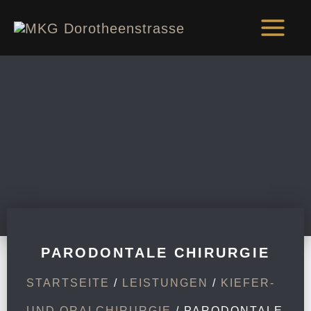
Zum
MAI
Inhalt
MEN
springen
PARODONTALE CHIRURGIE
STARTSEITE
/
LEISTUNGEN
/
KIEFER-
UND ORALCHIRURGIE
/ PARODONTALE